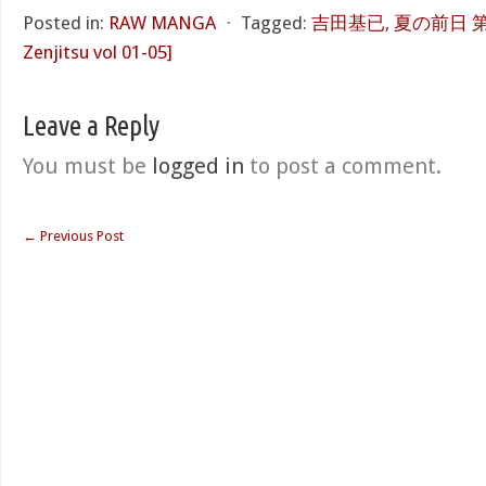
Posted in:
RAW MANGA
⋅
Tagged:
吉田基已
,
夏の前日 第01
Zenjitsu vol 01-05]
Leave a Reply
You must be
logged in
to post a comment.
←
Previous Post