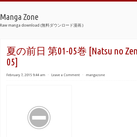
Manga Zone
Raw manga download (無料ダウンロード漫画 )
夏の前日 第01-05巻 [Natsu no Zenjit
05]
February 7, 2015 9:44 am
⋅
Leave a Comment
⋅
mangazone