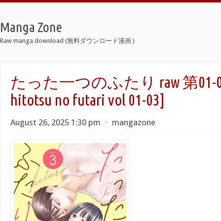
Manga Zone
Raw manga download (無料ダウンロード漫画 )
たった一つのふたり raw 第01-03巻
hitotsu no futari vol 01-03]
August 26, 2025 1:30 pm
⋅
mangazone