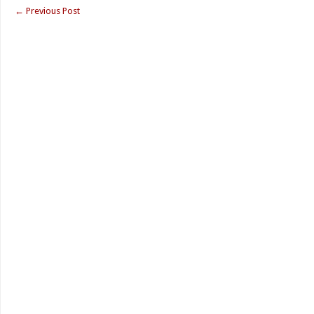
←
Previous Post