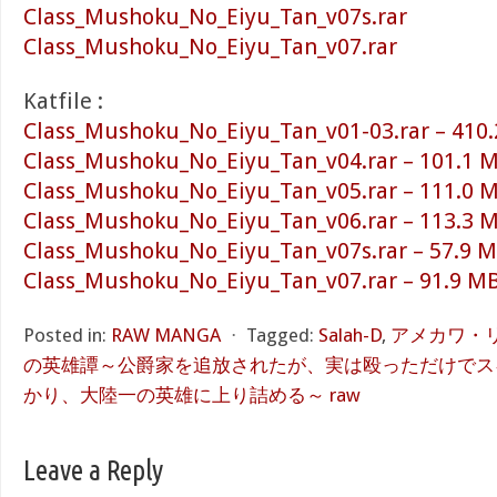
Class_Mushoku_No_Eiyu_Tan_v07s.rar
Class_Mushoku_No_Eiyu_Tan_v07.rar
Katfile :
Class_Mushoku_No_Eiyu_Tan_v01-03.rar – 410
Class_Mushoku_No_Eiyu_Tan_v04.rar – 101.1 
Class_Mushoku_No_Eiyu_Tan_v05.rar – 111.0 
Class_Mushoku_No_Eiyu_Tan_v06.rar – 113.3 
Class_Mushoku_No_Eiyu_Tan_v07s.rar – 57.9 
Class_Mushoku_No_Eiyu_Tan_v07.rar – 91.9 M
Posted in:
RAW MANGA
⋅
Tagged:
Salah-D
,
アメカワ・
の英雄譚～公爵家を追放されたが、実は殴っただけでス
かり、大陸一の英雄に上り詰める～ raw
Leave a Reply