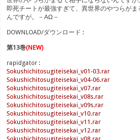
世界のやつらがまるで相手にならないんですが
即死チートが最強すぎて、異世界のやつらがま
んですが。－ΑΩ－
DOWNLOAD/ダウンロード :
第13巻
(NEW)
rapidgator :
Sokushichitosugiteisekai_v01-03.rar
Sokushichitosugiteisekai_v04-06.rar
Sokushichitosugiteisekai_v07.rar
Sokushichitosugiteisekai_v08s.rar
Sokushichitosugiteisekai_v09s.rar
Sokushichitosugiteisekai_v10.rar
Sokushichitosugiteisekai_v11.rar
Sokushichitosugiteisekai_v12.rar
Sokushichitosugiteisekai_v08.rar