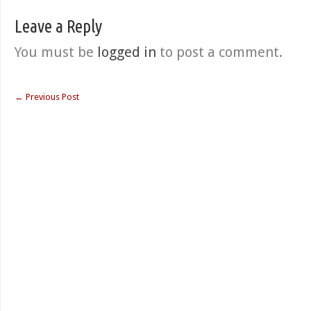
Leave a Reply
You must be
logged in
to post a comment.
←
Previous Post