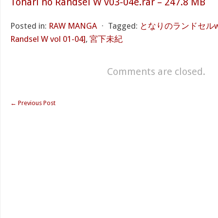
Tonari no Randsel W v03-04e.rar – 247.8 MB
Posted in:
RAW MANGA
⋅
Tagged:
となりのランドセルw 第01
Randsel W vol 01-04]
,
宮下未紀
Comments are closed.
←
Previous Post