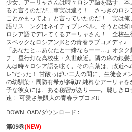
少女、アーリャさんは時々ロシア語を話す。本
ると言うのだが…事実は違う！ さっきのロシ
ことかまってよ」と言っていたのだ！ 実は俺
語リスニングはネイティブレベル。そうとは知
ロシア語でデレてくるアーリャさん！ 全校生
スペックなロシアンJKとの青春ラブコメディ♪
「あなたと…あなたと一緒ならーー…」オタク
チ、昼行灯な高校生・久世政近。隣の席の銀髪
んは時々ロシア語を呟く。その言葉は、政近へ
レ”だった！ 甘酸っぱい二人の間に、生徒会メ
の幼馴染・周防有希が参戦!? 純粋なアーリャ
子な彼女には、ある秘密があり――。麗しきロシ
速！ 可愛さ無限大の青春ラブコメ!!
DOWNLOAD/ダウンロード :
第09巻
(NEW)