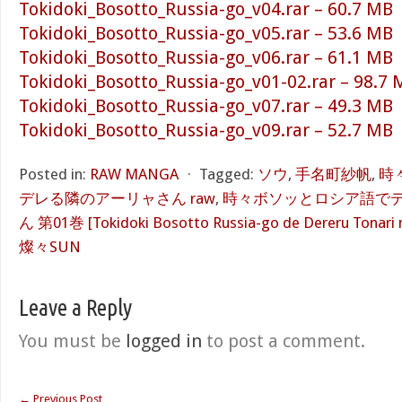
Tokidoki_Bosotto_Russia-go_v04.rar – 60.7 MB
Tokidoki_Bosotto_Russia-go_v05.rar – 53.6 MB
Tokidoki_Bosotto_Russia-go_v06.rar – 61.1 MB
Tokidoki_Bosotto_Russia-go_v01-02.rar – 98.7
Tokidoki_Bosotto_Russia-go_v07.rar – 49.3 MB
Tokidoki_Bosotto_Russia-go_v09.rar – 52.7 MB
Posted in:
RAW MANGA
⋅
Tagged:
ソウ
,
手名町紗帆
,
時
デレる隣のアーリャさん raw
,
時々ボソッとロシア語で
ん 第01巻 [Tokidoki Bosotto Russia-go de Dereru Tonari n
燦々SUN
Leave a Reply
You must be
logged in
to post a comment.
←
Previous Post