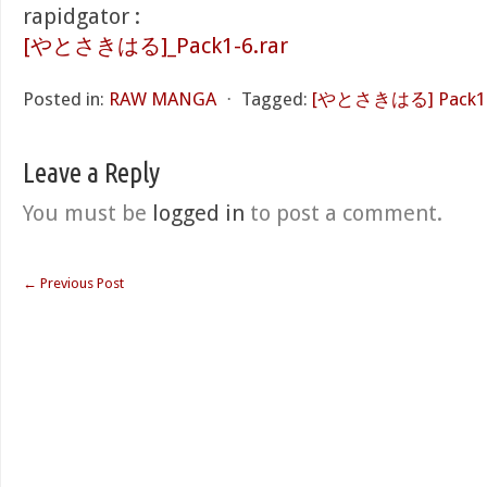
rapidgator :
[やとさきはる]_Pack1-6.rar
Posted in:
RAW MANGA
⋅
Tagged:
[やとさきはる] Pack1
Leave a Reply
You must be
logged in
to post a comment.
←
Previous Post