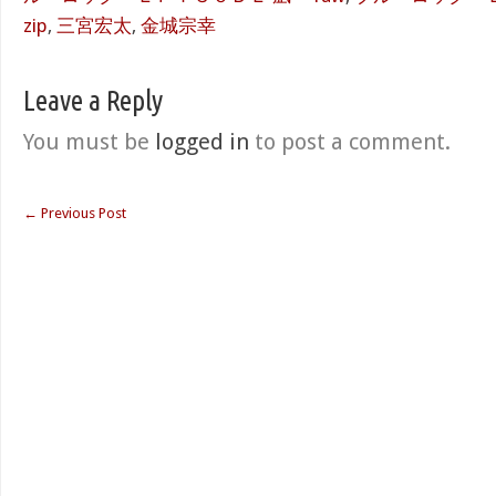
zip
,
三宮宏太
,
金城宗幸
Leave a Reply
You must be
logged in
to post a comment.
←
Previous Post