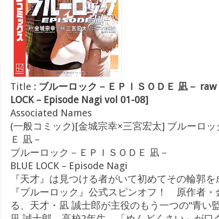
Title :
ブルーロック－ＥＰＩＳＯＤＥ 凪－ raw 第0
LOCK – Episode Nagi vol 01-08]
Associated Names
(一般コミック)[金城宗幸×三宮宏太] ブルーロ
Ｅ 凪－
ブルーロック－ＥＰＩＳＯＤＥ 凪－
BLUE LOCK – Episode Nagi
『天才』は見つける者がいて初めてその輪郭を
『ブルーロック』公式スピンオフ！ 原作者・
る、天才・凪 誠士郎が主役のもう一つの“青い監獄
凪 誠士郎、高校2年生。「めんどくさい」が口