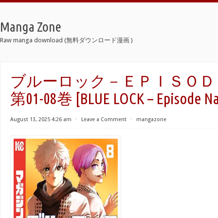
Manga Zone
Raw manga download (無料ダウンロード漫画 )
ブルーロック－ＥＰＩＳＯＤＥ 
第01-08巻 [BLUE LOCK – Episode Nag
August 13, 2025 4:26 am
⋅
Leave a Comment
⋅
mangazone