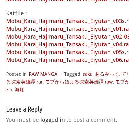
Katfile :
Mobu_Kara_Hajimaru_Tansaku_Eiyutan_v03s.ra
Mobu_Kara_Hajimaru_Tansaku_Eiyutan_v01.rar
Mobu_Kara_Hajimaru_Tansaku_Eiyutan_v02-03.
Mobu_Kara_Hajimaru_Tansaku_Eiyutan_v04.rar
Mobu_Kara_Hajimaru_Tansaku_Eiyutan_v05s.ra
Mobu_Kara_Hajimaru_Tansaku_Eiyutan_v06.rar
Posted in:
RAW MANGA
⋅
Tagged:
saku
,
あるみっく
,
て
る探索英雄譚 rar
,
モブから始まる探索英雄譚 raw
,
モブ
zip
,
海翔
Leave a Reply
You must be
logged in
to post a comment.