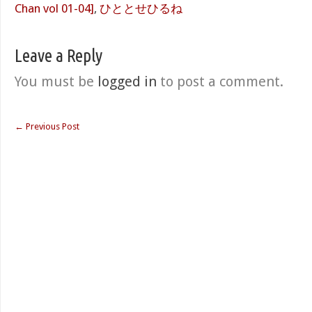
Chan vol 01-04]
,
ひととせひるね
Leave a Reply
You must be
logged in
to post a comment.
←
Previous Post