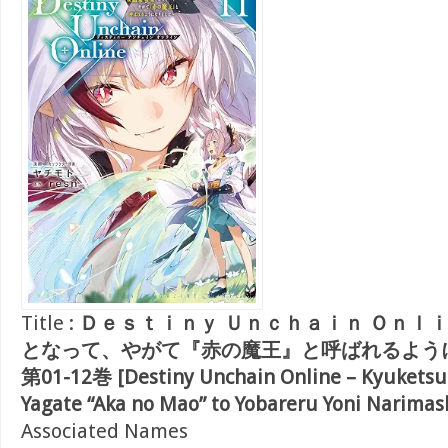
Title :
Ｄｅｓｔｉｎｙ Ｕｎｃｈａｉｎ Ｏｎｌｉ
となって、やがて『赤の魔王』と呼ばれるように
第01-12巻 [Destiny Unchain Online – Kyuketsuk
Yagate “Aka no Mao” to Yobareru Yoni Narimash
Associated Names