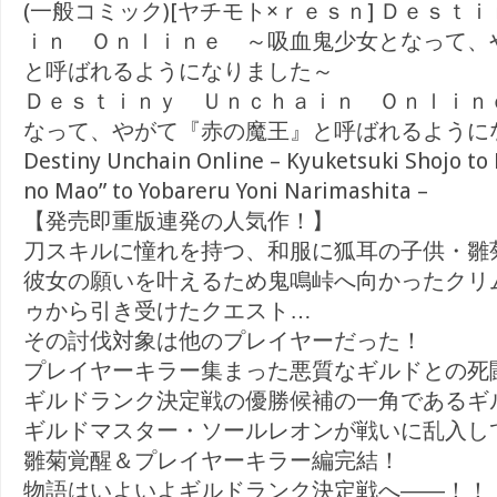
(一般コミック)[ヤチモト×ｒｅｓｎ] Ｄｅｓｔ
ｉｎ Ｏｎｌｉｎｅ ～吸血鬼少女となって、
と呼ばれるようになりました～
Ｄｅｓｔｉｎｙ Ｕｎｃｈａｉｎ Ｏｎｌｉｎ
なって、やがて『赤の魔王』と呼ばれるように
Destiny Unchain Online – Kyuketsuki Shojo to 
no Mao” to Yobareru Yoni Narimashita –
【発売即重版連発の人気作！】
刀スキルに憧れを持つ、和服に狐耳の子供・雛
彼女の願いを叶えるため鬼鳴峠へ向かったクリ
ゥから引き受けたクエスト…
その討伐対象は他のプレイヤーだった！
プレイヤーキラー集まった悪質なギルドとの死
ギルドランク決定戦の優勝候補の一角であるギ
ギルドマスター・ソールレオンが戦いに乱入し
雛菊覚醒＆プレイヤーキラー編完結！
物語はいよいよギルドランク決定戦へ――！！