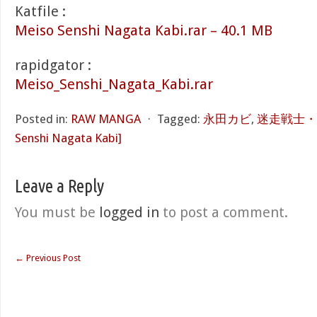
Katfile :
Meiso Senshi Nagata Kabi.rar – 40.1 MB
rapidgator :
Meiso_Senshi_Nagata_Kabi.rar
Posted in:
RAW MANGA
⋅
Tagged:
永田カビ
,
迷走戦士・永
Senshi Nagata Kabi]
Leave a Reply
You must be
logged in
to post a comment.
←
Previous Post