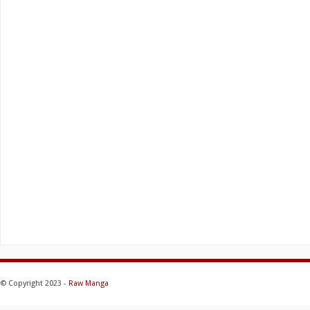
© Copyright 2023 -
Raw Manga