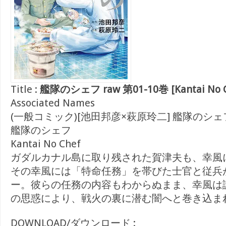
Title :
艦隊のシェフ raw 第01-10巻 [Kantai No Che
Associated Names
(一般コミック)[池田邦彦×萩原玲二] 艦隊のシェ
艦隊のシェフ
Kantai No Chef
ガダルカナル島に取り残された賀津夫も、幸風
その幸風には「特命任務」を帯びた士官と従兵
ー。彼らの任務の内容もわからぬまま、幸風は
の思惑により、戦火の裏に潜む闇へと巻き込ま
DOWNLOAD/ダウンロード :