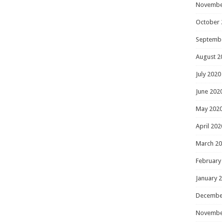
Novembe
October 
Septemb
August 2
July 2020
June 202
May 202
April 202
March 2
February
January 
Decembe
Novembe