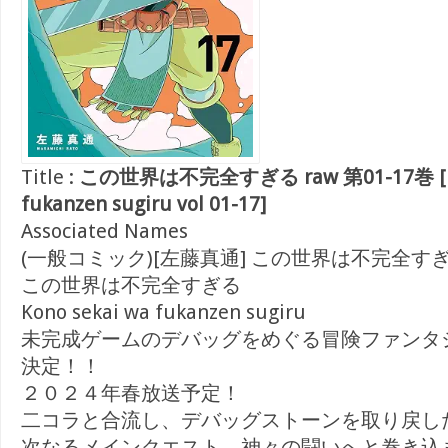
Title :
この世界は不完全すぎる raw 第01-17巻 [Kon
fukanzen sugiru vol 01-17]
Associated Names
(一般コミック)[左藤真通] この世界は不完全す
この世界は不完全すぎる
Kono sekai wa fukanzen sugiru
未完成ゲームのデバッグをめぐる冒険ファンタ
決定！！
２０２４年春放送予定！
二コラと合流し、デバッグストーンを取り戻し
次なるメインクエスト、神々の闘いへと巻き込