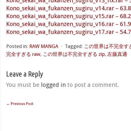
Kono_sekai_wa_fukanzen_sugiru_v13_fix.rar – 
Kono_sekai_wa_fukanzen_sugiru_v14.rar – 63.
Kono_sekai_wa_fukanzen_sugiru_v15.rar – 68.
Kono_sekai_wa_fukanzen_sugiru_v16.rar – 61.
Kono_sekai_wa_fukanzen_sugiru_v17.rar – 54.
Posted in:
RAW MANGA
⋅
Tagged:
この世界は不完全すぎる
完全すぎる raw
,
この世界は不完全すぎる zip
,
左藤真通
Leave a Reply
You must be
logged in
to post a comment.
←
Previous Post