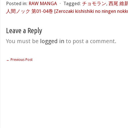
Posted in:
RAW MANGA
⋅
Tagged:
チョモラン
,
西尾 維
人間ノック 第01-04巻 [Zerozaki kishishiki no ningen nokku 
Leave a Reply
You must be
logged in
to post a comment.
←
Previous Post