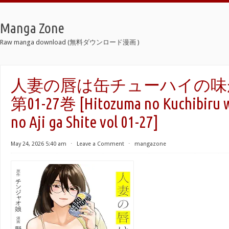
Manga Zone
Raw manga download (無料ダウンロード漫画 )
人妻の唇は缶チューハイの味がし
第01-27巻 [Hitozuma no Kuchibiru w
no Aji ga Shite vol 01-27]
May 24, 2026 5:40 am
⋅
Leave a Comment
⋅
mangazone