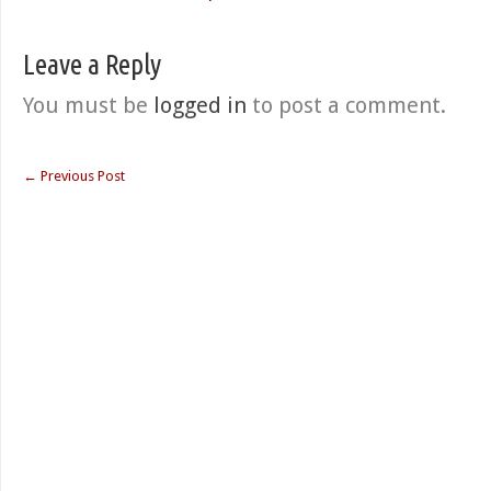
Leave a Reply
You must be
logged in
to post a comment.
←
Previous Post