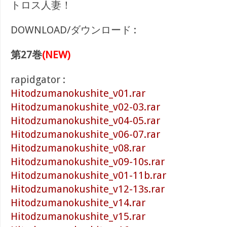
トロス人妻！
DOWNLOAD/ダウンロード :
第27巻
(NEW)
rapidgator :
Hitodzumanokushite_v01.rar
Hitodzumanokushite_v02-03.rar
Hitodzumanokushite_v04-05.rar
Hitodzumanokushite_v06-07.rar
Hitodzumanokushite_v08.rar
Hitodzumanokushite_v09-10s.rar
Hitodzumanokushite_v01-11b.rar
Hitodzumanokushite_v12-13s.rar
Hitodzumanokushite_v14.rar
Hitodzumanokushite_v15.rar