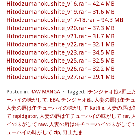
Hitodzumanokushite_v16.rar – 42.4 MB
Hitodzumanokushite_v19.rar – 31.6 MB
Hitodzumanokushite_v17-18.rar – 94.3 MB
Hitodzumanokushite_v20.rar – 37.3 MB
Hitodzumanokushite_v21.rar – 31.7 MB
Hitodzumanokushite_v22.rar – 32.1 MB
Hitodzumanokushite_v23.rar – 34.5 MB
Hitodzumanokushite_v25.rar – 32.5 MB
Hitodzumanokushite_v26.rar – 32.2 MB
Hitodzumanokushite_v27.rar – 29.1 MB
Posted in:
RAW MANGA
⋅
Tagged:
[チンジャオ娘×野上
ーハイの味がして
,
EBA
,
チンジャオ娘
,
人妻の唇は缶チュ
人妻の唇は缶チューハイの味がして Katfile
,
人妻の唇は
て rapidgator
,
人妻の唇は缶チューハイの味がして rar
,
イの味がして raw
,
人妻の唇は缶チューハイの味がして tor
ューハイの味がして zip
,
野上たま