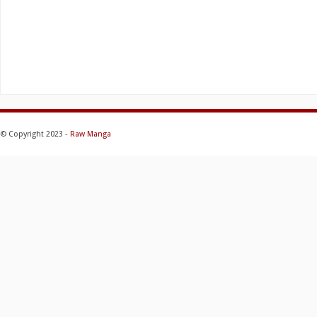
© Copyright 2023 -
Raw Manga