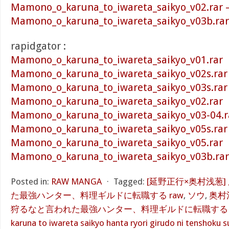
Mamono_o_karuna_to_iwareta_saikyo_v02.rar 
Mamono_o_karuna_to_iwareta_saikyo_v03b.rar
rapidgator :
Mamono_o_karuna_to_iwareta_saikyo_v01.rar
Mamono_o_karuna_to_iwareta_saikyo_v02s.rar
Mamono_o_karuna_to_iwareta_saikyo_v03s.rar
Mamono_o_karuna_to_iwareta_saikyo_v02.rar
Mamono_o_karuna_to_iwareta_saikyo_v03-04.r
Mamono_o_karuna_to_iwareta_saikyo_v05s.rar
Mamono_o_karuna_to_iwareta_saikyo_v05.rar
Mamono_o_karuna_to_iwareta_saikyo_v03b.rar
Posted in:
RAW MANGA
⋅
Tagged:
[延野正行×奥村浅葱
た最強ハンター、料理ギルドに転職する raw
,
ソウ
,
奥村
狩るなと言われた最強ハンター、料理ギルドに転職する 第01
karuna to iwareta saikyo hanta ryori girudo ni tenshoku su