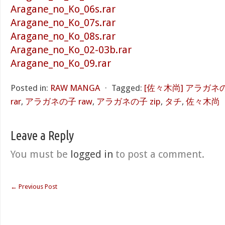
Aragane_no_Ko_06s.rar
Aragane_no_Ko_07s.rar
Aragane_no_Ko_08s.rar
Aragane_no_Ko_02-03b.rar
Aragane_no_Ko_09.rar
Posted in:
RAW MANGA
⋅
Tagged:
[佐々木尚] アラガネの
rar
,
アラガネの子 raw
,
アラガネの子 zip
,
タチ
,
佐々木尚
Leave a Reply
You must be
logged in
to post a comment.
←
Previous Post