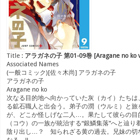
Title :
アラガネの子 第01-09巻 [Aragane no ko vo
Associated Names
(一般コミック)[佐々木尚] アラガネの子
アラガネの子
Aragane no ko
次なる目的地へ向かっていた灰（カイ）たちは
る鉱石職人と出会う。弟子の潤（ウルミ）と旅
が、どこか怪しげな二人…。果たして彼らの目的
（コウ）の一族が統治する“銀鱗集落”へと辿り
陰り出し…？ 知られざる黄の過去。兄妹の切