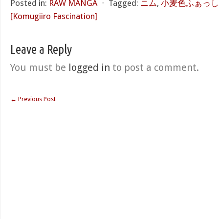
Posted in:
RAW MANGA
⋅
Tagged:
ニム
,
小麦色ふぁっし
[Komugiiro Fascination]
Leave a Reply
You must be
logged in
to post a comment.
←
Previous Post