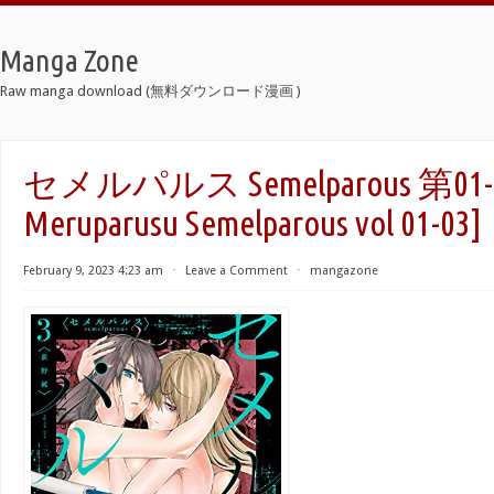
Manga Zone
Raw manga download (無料ダウンロード漫画 )
セメルパルス Semelparous 第01-0
Meruparusu Semelparous vol 01-03]
February 9, 2023 4:23 am
⋅
Leave a Comment
⋅
mangazone