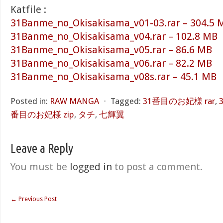
Katfile :
31Banme_no_Okisakisama_v01-03.rar – 304.5 
31Banme_no_Okisakisama_v04.rar – 102.8 MB
31Banme_no_Okisakisama_v05.rar – 86.6 MB
31Banme_no_Okisakisama_v06.rar – 82.2 MB
31Banme_no_Okisakisama_v08s.rar – 45.1 MB
Posted in:
RAW MANGA
⋅
Tagged:
31番目のお妃様 rar
,
番目のお妃様 zip
,
タチ
,
七輝翼
Leave a Reply
You must be
logged in
to post a comment.
←
Previous Post