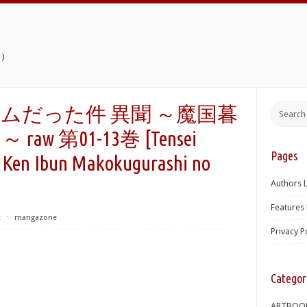
)
ムだった件 異聞 ～魔国暮
 第01-13巻 [Tensei
Pages
a Ken Ibun Makokugurashi no
Authors L
Features 
t
⋅
mangazone
Privacy P
Categor
ARTBOO