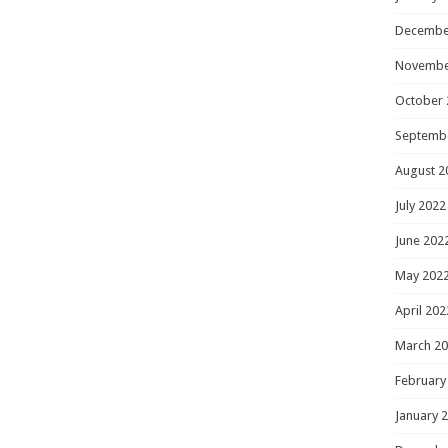
Decembe
Novembe
October 
Septemb
August 2
July 2022
June 202
May 202
April 202
March 2
February
January 