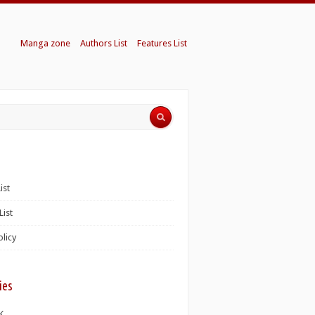
Manga zone
Authors List
Features List
ist
List
olicy
ies
K