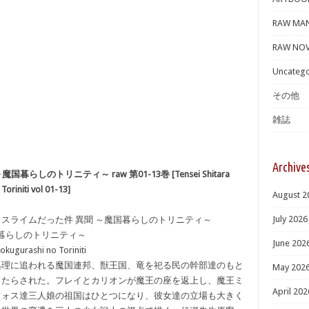
RAW MA
RAW NOV
Uncatego
その他
雑誌
Archive
しのトリニティ～ raw 第01-13巻 [Tensei Shitara
oriniti vol 01-13]
August 2
July 2026
たらスライムだった件 異聞 ～魔国暮らしのトリニティ～
国暮らしのトリニティ～
June 202
okugurashi no Toriniti
処理に追われる魔国連邦、獣王国、竜を祀る民の幹部達のもと
May 202
もたらされた。フレイとカリオンが魔王の座を返上し、魔王ミ
April 202
フォス達三人娘の祖国はひとつになり、彼女達の立場も大きく