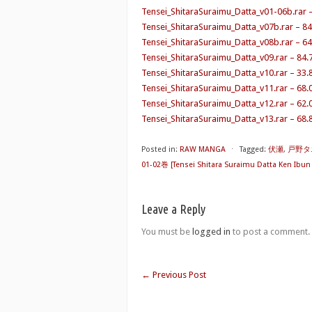
Tensei_ShitaraSuraimu_Datta_v01-06b.rar 
Tensei_ShitaraSuraimu_Datta_v07b.rar – 8
Tensei_ShitaraSuraimu_Datta_v08b.rar – 6
Tensei_ShitaraSuraimu_Datta_v09.rar – 84
Tensei_ShitaraSuraimu_Datta_v10.rar – 33
Tensei_ShitaraSuraimu_Datta_v11.rar – 68
Tensei_ShitaraSuraimu_Datta_v12.rar – 62
Tensei_ShitaraSuraimu_Datta_v13.rar – 68
Posted in:
RAW MANGA
⋅
Tagged:
伏瀬
,
戸野タ
01-02巻 [Tensei Shitara Suraimu Datta Ken Ibun 
Leave a Reply
You must be
logged in
to post a comment.
←
Previous Post