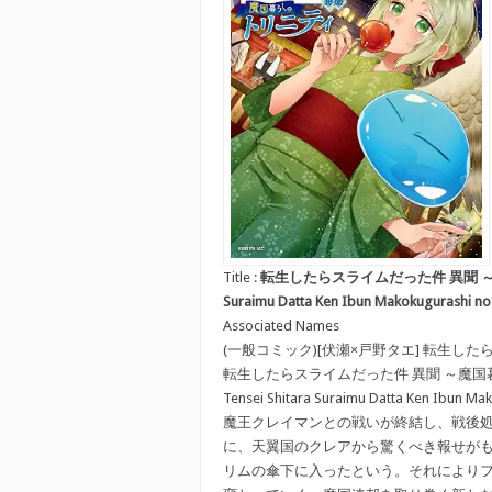
Title :
転生したらスライムだった件 異聞 ～魔国暮ら
Suraimu Datta Ken Ibun Makokugurashi no T
Associated Names
(一般コミック)[伏瀬×戸野タエ] 転生し
転生したらスライムだった件 異聞 ～魔
Tensei Shitara Suraimu Datta Ken Ibun Mak
魔王クレイマンとの戦いが終結し、戦後
に、天翼国のクレアから驚くべき報せが
リムの傘下に入ったという。それにより