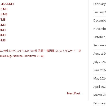
– 485.6 MB
February
4.5 MB
January 
4.4 MB
.7 MB
Decembe
.8 MB
Novembe
.0 MB
.0 MB
October 
.8 MB
Septemb
エ
,
転生したらスライムだった件 異聞 ～魔国暮らしのトリニティ～ 第
August 2
Makokugurashi no Toriniti vol 01-02]
July 2024
June 202
May 202
April 202
Next Post
→
March 2
February