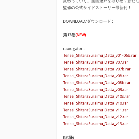
変わっていく。魔国連邦を取り巻く新た
監修の公式サイドストーリー最新刊！
DOWNLOAD/ダウンロード :
第13巻
(NEW)
rapidgator :
Tensei_ShitaraSuraimu_Datta_v01-06b.rar
Tensei_ShitaraSuraimu_Datta_v07.rar
Tensei_ShitaraSuraimu_Datta_v07b.rar
Tensei_ShitaraSuraimu_Datta_v08.rar
Tensei_ShitaraSuraimu_Datta_v08b.rar
Tensei_ShitaraSuraimu_Datta_v09.rar
Tensei_ShitaraSuraimu_Datta_v10s.rar
Tensei_ShitaraSuraimu_Datta_v10.rar
Tensei_ShitaraSuraimu_Datta_v11.rar
Tensei_ShitaraSuraimu_Datta_v12.rar
Tensei_ShitaraSuraimu_Datta_v13.rar
Katfile