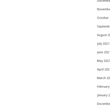
Decembe
Novembe
October 
Septemb
August 2
July 2021
June 202
May 202
April 202
March 2
February
January 
Decembe