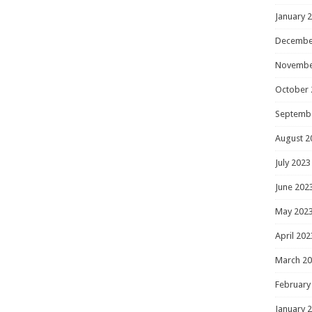
January 
Decembe
Novembe
October 
Septemb
August 2
July 2023
June 202
May 202
April 202
March 2
February
January 