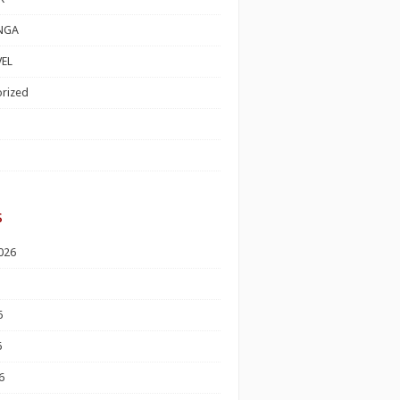
NGA
EL
rized
s
026
6
6
6