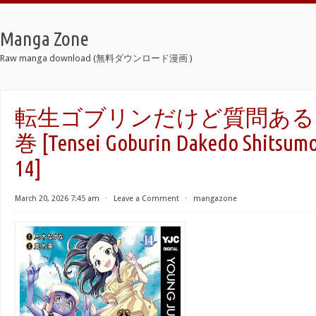
Manga Zone
Raw manga download (無料ダウンロード漫画 )
転生ゴブリンだけど質問ある？raw
巻 [Tensei Goburin Dakedo Shitsumon
14]
March 20, 2026 7:45 am
⋅
Leave a Comment
⋅
mangazone