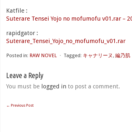
Katfile :
Suterare Tensei Yojo no mofumofu v01.rar – 2
rapidgator :
Suterare_Tensei_Yojo_no_mofumofu_v01.rar
Posted in:
RAW NOVEL
⋅
Tagged:
キャナリーヌ
,
編乃肌
Leave a Reply
You must be
logged in
to post a comment.
←
Previous Post