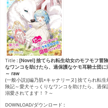
Title :
[Novel] 捨てられ転生幼女のモフモフ
なワンコを助けたら、過保護なケモ耳騎士団に
～ raw
(一般小説)[編乃肌×キャナリーヌ] 捨てられ転
険記～愛犬そっくりなワンコを助けたら、過保
溺愛されてます！？～
DOWNLOAD/ダウンロード :