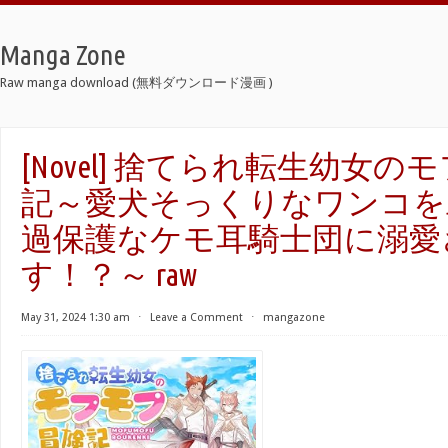
Manga Zone
Raw manga download (無料ダウンロード漫画 )
[Novel] 捨てられ転生幼女
記～愛犬そっくりなワンコを
過保護なケモ耳騎士団に溺愛
す！？～ raw
May 31, 2024 1:30 am
⋅
Leave a Comment
⋅
mangazone