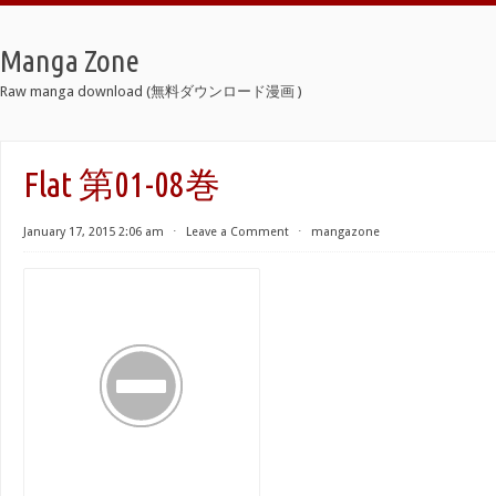
Manga Zone
Raw manga download (無料ダウンロード漫画 )
Flat 第01-08巻
January 17, 2015 2:06 am
⋅
Leave a Comment
⋅
mangazone