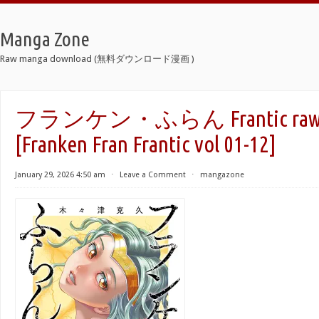
Manga Zone
Raw manga download (無料ダウンロード漫画 )
フランケン・ふらん Frantic raw 
[Franken Fran Frantic vol 01-12]
January 29, 2026 4:50 am
⋅
Leave a Comment
⋅
mangazone