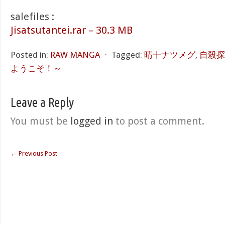
salefiles :
Jisatsutantei.rar – 30.3 MB
Posted in:
RAW MANGA
⋅
Tagged:
晴十ナツメグ
,
自殺探
ようこそ！～
Leave a Reply
You must be
logged in
to post a comment.
←
Previous Post