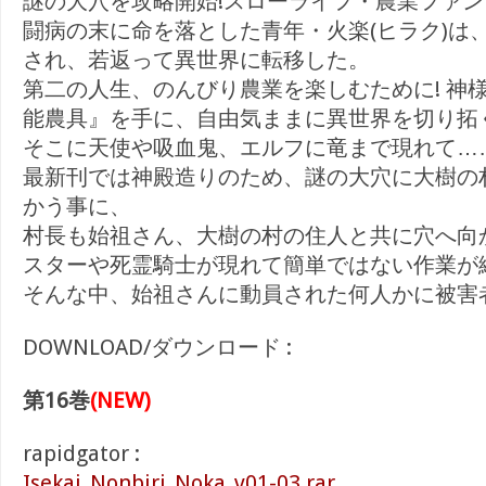
謎の大穴を攻略開始!スローライフ・農業ファンタ
闘病の末に命を落とした青年・火楽(ヒラク)は
され、若返って異世界に転移した。
第二の人生、のんびり農業を楽しむために! 神
能農具』を手に、自由気ままに異世界を切り拓く
そこに天使や吸血鬼、エルフに竜まで現れて…
最新刊では神殿造りのため、謎の大穴に大樹の
かう事に、
村長も始祖さん、大樹の村の住人と共に穴へ向
スターや死霊騎士が現れて簡単ではない作業が
そんな中、始祖さんに動員された何人かに被害者
DOWNLOAD/ダウンロード :
第16巻
(NEW)
rapidgator :
Isekai_Nonbiri_Noka_v01-03.rar