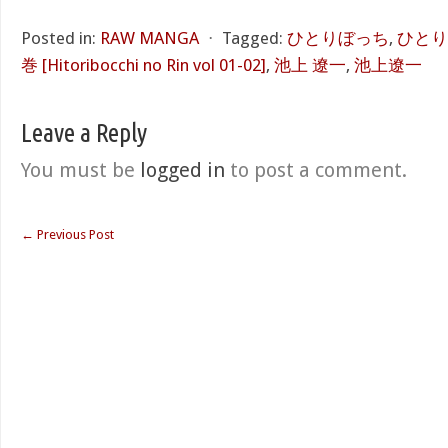
Posted in:
RAW MANGA
⋅
Tagged:
ひとりぼっち
,
ひとり
巻 [Hitoribocchi no Rin vol 01-02]
,
池上 遼一
,
池上遼一
Leave a Reply
You must be
logged in
to post a comment.
←
Previous Post