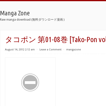
Manga Zone
Raw manga download (無料ダウンロード漫画 )
タコポン 第01-08巻 [Tako-Pon vol 
August 14, 2012 2:12 am
⋅
Leave a Comment
⋅
mangazone