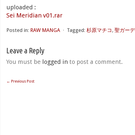
uploaded :
Sei Meridian v01.rar
Posted in:
RAW MANGA
⋅
Tagged:
杉原マチコ
,
聖ガーデ
Leave a Reply
You must be
logged in
to post a comment.
←
Previous Post