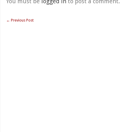
You must be
logged in
to post a comment.
←
Previous Post