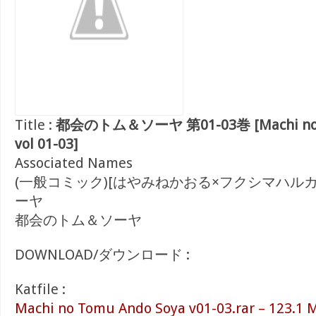
Title :
都会のトム＆ソーヤ 第01-03巻 [Machi no T
vol 01-03]
Associated Names
(一般コミック)[はやみねかおる×フクシマハルカ
ーヤ
都会のトム＆ソーヤ
DOWNLOAD/ダウンロード :
Katfile :
Machi no Tomu Ando Soya v01-03.rar – 123.1 