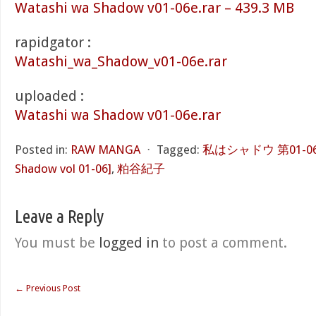
Watashi wa Shadow v01-06e.rar – 439.3 MB
rapidgator :
Watashi_wa_Shadow_v01-06e.rar
uploaded :
Watashi wa Shadow v01-06e.rar
Posted in:
RAW MANGA
⋅
Tagged:
私はシャドウ 第01-06巻 
Shadow vol 01-06]
,
粕谷紀子
Leave a Reply
You must be
logged in
to post a comment.
←
Previous Post