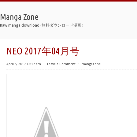
Manga Zone
Raw manga download (無料ダウンロード漫画 )
NEO 2017年04月号
April 5, 2017 12:17 am
⋅
Leave a Comment
⋅
mangazone