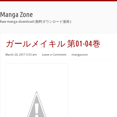
Manga Zone
Raw manga download (無料ダウンロード漫画 )
ガールメイキル 第01-04巻
March 20, 2017 3:35 am
⋅
Leave a Comment
⋅
mangazone