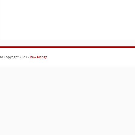
© Copyright 2023 -
Raw Manga