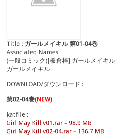
Title :
ガールメイキル 第01-04巻
Associated Names
(一般コミック)[板倉梓] ガールメイキル
ガールメイキル
DOWNLOAD/ダウンロード :
第02-04巻
(NEW)
katfile :
Girl May Kill v01.rar – 98.9 MB
Girl May Kill v02-04.rar – 136.7 MB