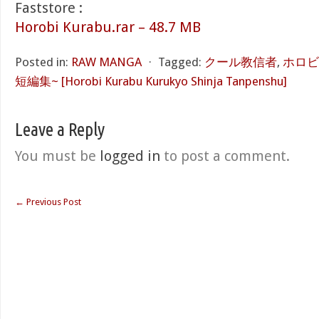
Faststore :
Horobi Kurabu.rar – 48.7 MB
Posted in:
RAW MANGA
⋅
Tagged:
クール教信者
,
ホロビ
短編集~ [Horobi Kurabu Kurukyo Shinja Tanpenshu]
Leave a Reply
You must be
logged in
to post a comment.
←
Previous Post