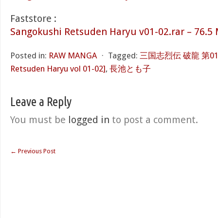
Faststore :
Sangokushi Retsuden Haryu v01-02.rar – 76.5
Posted in:
RAW MANGA
⋅
Tagged:
三国志烈伝 破龍 第01-02
Retsuden Haryu vol 01-02]
,
長池とも子
Leave a Reply
You must be
logged in
to post a comment.
←
Previous Post