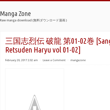
Manga Zone
Raw manga download (無料ダウンロード漫画 )
三国志烈伝 破龍 第01-02巻 [Sango
Retsuden Haryu vol 01-02]
February 20, 2017 2:02 am
⋅
Leave a Comment
⋅
mangazone