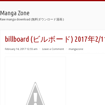
Manga Zone
Raw manga download (無料ダウンロード漫画 )
billboard (ビルボード) 2017年2/
February 14, 2017 12:55 am
⋅
Leave a Comment
⋅
mangazone