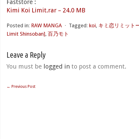
Faststore :
Kimi Koi Limit.rar – 24.0 MB
Posted in:
RAW MANGA
⋅
Tagged:
koi
,
キミ恋リミットー新装
Limit Shinsoban]
,
百乃モト
Leave a Reply
You must be
logged in
to post a comment.
←
Previous Post