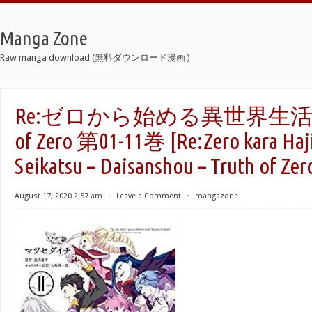
Manga Zone
Raw manga download (無料ダウンロード漫画 )
Re:ゼロから始める異世界生活 第
of Zero 第01-11巻 [Re:Zero kara Haj
Seikatsu – Daisanshou – Truth of Zer
August 17, 2020 2:57 am
⋅
Leave a Comment
⋅
mangazone