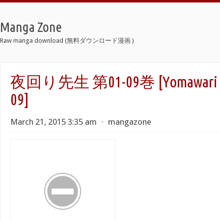
Manga Zone
Raw manga download (無料ダウンロード漫画 )
夜回り先生 第01-09巻 [Yomawari Sen
09]
March 21, 2015 3:35 am
⋅
mangazone