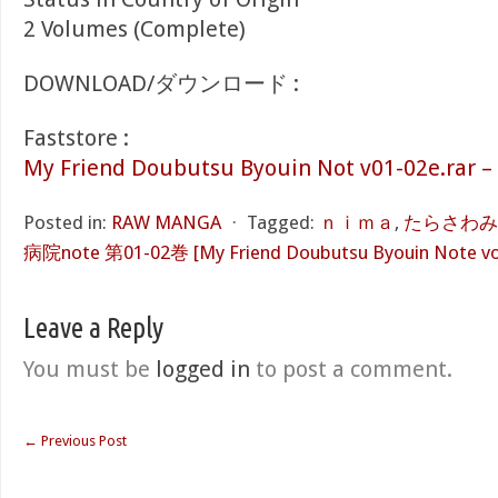
2 Volumes (Complete)
DOWNLOAD/ダウンロード :
Faststore :
My Friend Doubutsu Byouin Not v01-02e.rar –
Posted in:
RAW MANGA
⋅
Tagged:
ｎｉｍａ
,
たらさわみ
病院note 第01-02巻 [My Friend Doubutsu Byouin Note vol
Leave a Reply
You must be
logged in
to post a comment.
←
Previous Post