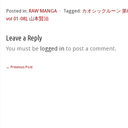
Posted in:
RAW MANGA
⋅
Tagged:
カオシックルーン 第01-0
vol 01-08]
,
山本賢治
Leave a Reply
You must be
logged in
to post a comment.
←
Previous Post