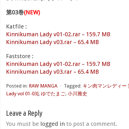
第03巻
(NEW)
Katfile :
Kinnikuman Lady v01-02.rar – 159.7 MB
Kinnikuman Lady v03.rar – 65.4 MB
Faststore :
Kinnikuman Lady v01-02.rar – 159.7 MB
Kinnikuman Lady v03.rar – 65.4 MB
Posted in:
RAW MANGA
⋅
Tagged:
キン肉マンレディー 第01-
Lady vol 01-03]
,
ゆでたまご
,
小川雅史
Leave a Reply
You must be
logged in
to post a comment.