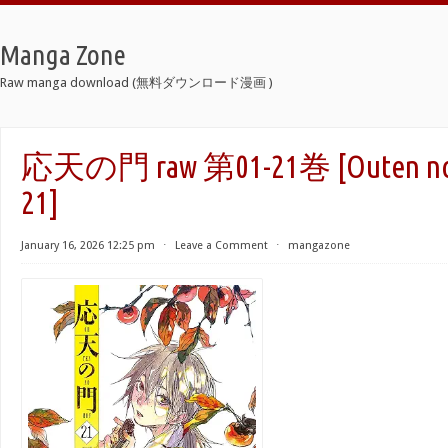
Manga Zone
Raw manga download (無料ダウンロード漫画 )
応天の門 raw 第01-21巻 [Outen no M
21]
January 16, 2026 12:25 pm
⋅
Leave a Comment
⋅
mangazone