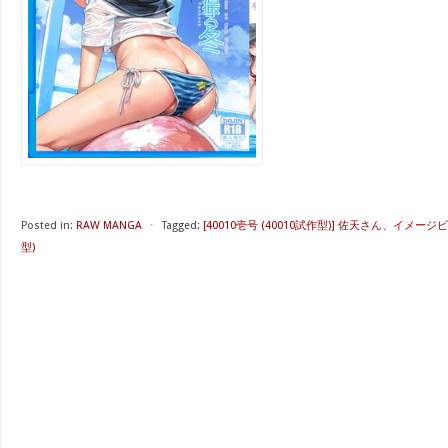
Posted in:
RAW MANGA
⋅
Tagged:
[40010壱号 (40010試作型)] 佐天さん、イメー
型)