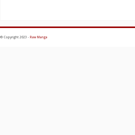
© Copyright 2023 -
Raw Manga