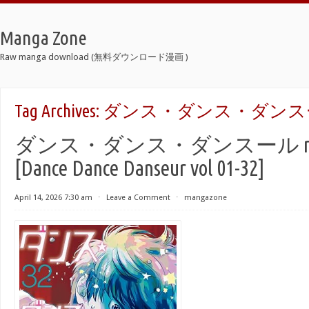
Manga Zone
Raw manga download (無料ダウンロード漫画 )
Tag Archives:
ダンス・ダンス・ダンスール
ダンス・ダンス・ダンスール raw 
[Dance Dance Danseur vol 01-32]
April 14, 2026 7:30 am
⋅
Leave a Comment
⋅
mangazone