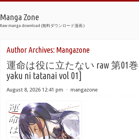
Manga Zone
Raw manga download (無料ダウンロード漫画 )
Author Archives:
Mangazone
運命は役に立たない raw 第01巻 [U
yaku ni tatanai vol 01]
August 8, 2026 12:41 pm
⋅
mangazone