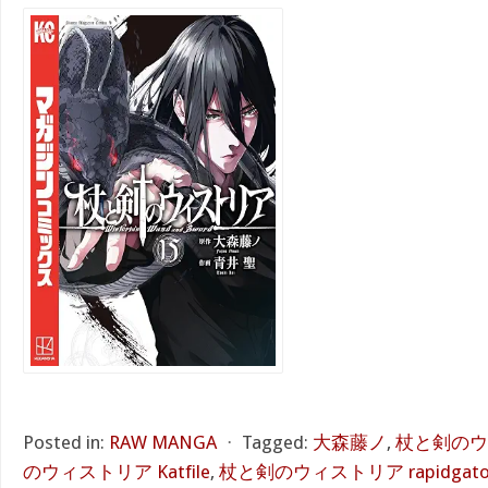
Posted in:
RAW MANGA
⋅
Tagged:
大森藤ノ
,
杖と剣のウ
のウィストリア Katfile
,
杖と剣のウィストリア rapidgato