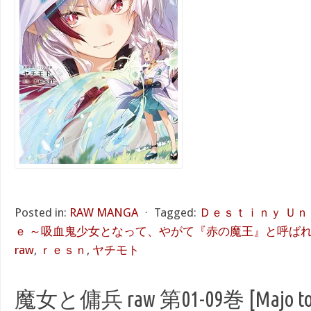
Posted in:
RAW MANGA
⋅
Tagged:
Ｄｅｓｔｉｎｙ Ｕｎ
ｅ ～吸血鬼少女となって、やがて『赤の魔王』と呼ば
raw
,
ｒｅｓｎ
,
ヤチモト
魔女と傭兵 raw 第01-09巻 [Majo to yo