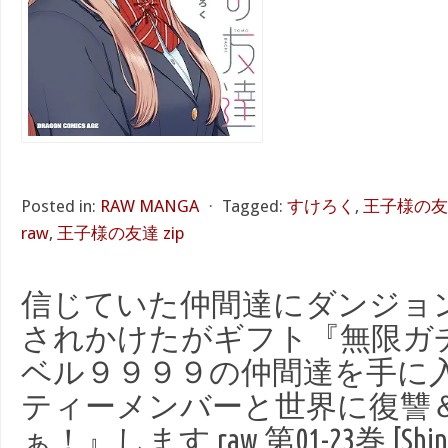
Posted in:
RAW MANGA
⋅
Tagged:
すけろく
,
王子様の友達
raw
,
王子様の友達 zip
信じていた仲間達にダンジョ
されかけたがギフト『無限ガ
ベル９９９９の仲間達を手に
ティーメンバーと世界に復讐
ぁ！』します raw 第01-23巻 [Shinjit