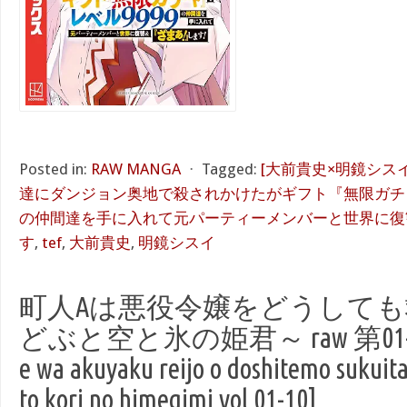
Posted in:
RAW MANGA
⋅
Tagged:
[大前貴史×明鏡シスイ
達にダンジョン奥地で殺されかけたがギフト『無限ガチ
の仲間達を手に入れて元パーティーメンバーと世界に復
す
,
tef
,
大前貴史
,
明鏡シスイ
町人Aは悪役令嬢をどうしても
どぶと空と氷の姫君～ raw 第01-10巻
e wa akuyaku reijo o doshitemo sukuita
to kori no himegimi vol 01-10]