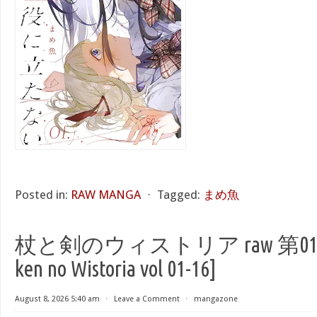
Posted in:
RAW MANGA
⋅
Tagged:
まめ魚
杖と剣のウィストリア raw 第01-16巻
ken no Wistoria vol 01-16]
August 8, 2026 5:40 am
⋅
Leave a Comment
⋅
mangazone