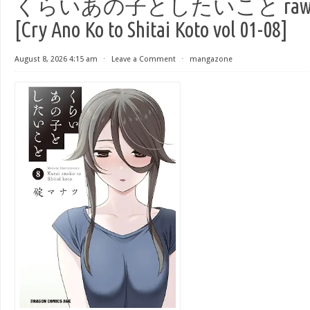
くらいあの子としたいこと raw 第
[Cry Ano Ko to Shitai Koto vol 01-08]
August 8, 2026 4:15 am
⋅
Leave a Comment
⋅
mangazone