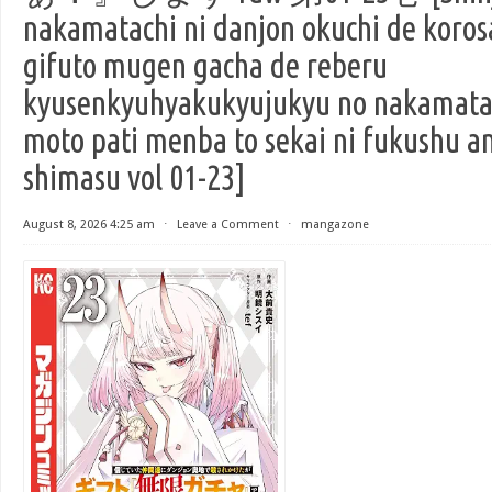
nakamatachi ni danjon okuchi de koro
gifuto mugen gacha de reberu
kyusenkyuhyakukyujukyu no nakamatach
moto pati menba to sekai ni fukushu 
shimasu vol 01-23]
August 8, 2026 4:25 am
⋅
Leave a Comment
⋅
mangazone