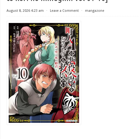
August 8, 2026 4:23 am
⋅
Leave a Comment
⋅
mangazone